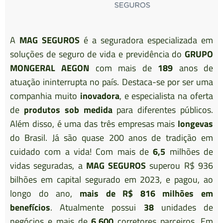
PRESTADORES DE
SERVIÇO E
A
MAG SEGUROS
é a seguradora especializada em
soluções de seguro de vida e previdência do
GRUPO
CONTRATOS
MONGERAL AEGON
com mais de
189
anos de
atuação ininterrupta no país. Destaca-se por ser uma
companhia muito
inovadora
, e especialista na oferta
@ceprevcom
de
produtos sob medida
para diferentes públicos.
Além disso, é uma das três empresas mais
longevas
do Brasil. Já são quase 200 anos de tradição em
cuidado com a vida! Com mais de
6,5
milhões de
vidas seguradas, a
MAG SEGUROS
superou R$ 936
bilhões em capital segurado em 2023, e pagou, ao
longo do ano,
mais de R$ 816 milhões em
benefícios
. Atualmente possui
38
unidades de
negócios e mais de
6.600
corretores parceiros. Em