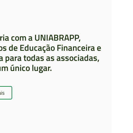
O
ria com a UNIABRAPP,
RA
os de Educação Financeira e
a para todas as associadas,
m único lugar.
is