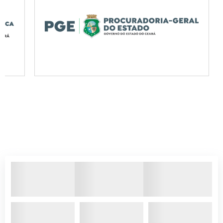
PATROCINADORES
@ceprevcom